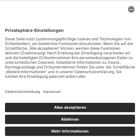
Heilpraktiker
in Bünde auf
jameda
STARTSEITE
IMPRESSUM
DATENSCHUTZ
FACEBOOK
KONTAKT
05223 7898310
KONTAKT